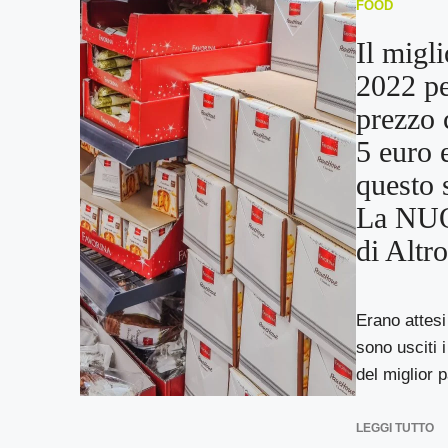
FOOD
Il migl
2022 pe
prezzo 
5 euro e
questo 
La NUO
di Alt
Erano attesi
sono usciti i
del miglior p
LEGGI TUTTO