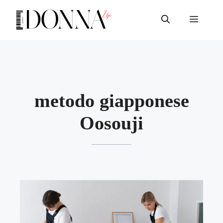
Vai
al
Menu
contenuto
metodo giapponese
Oosouji