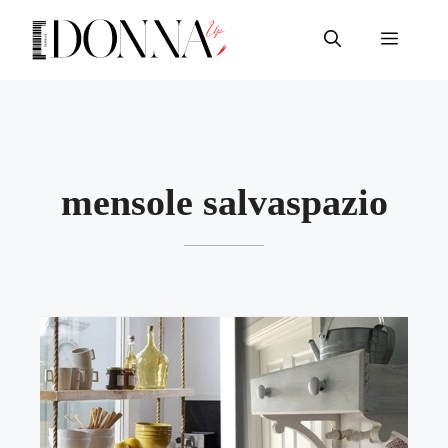
Vai
al
Menu
contenuto
mensole salvaspazio