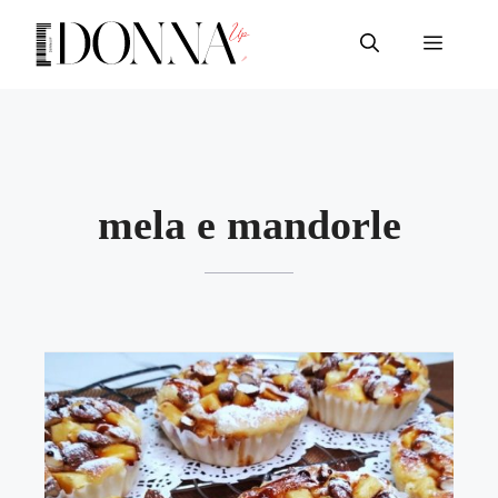
Vai
al
Menu
contenuto
mela e mandorle