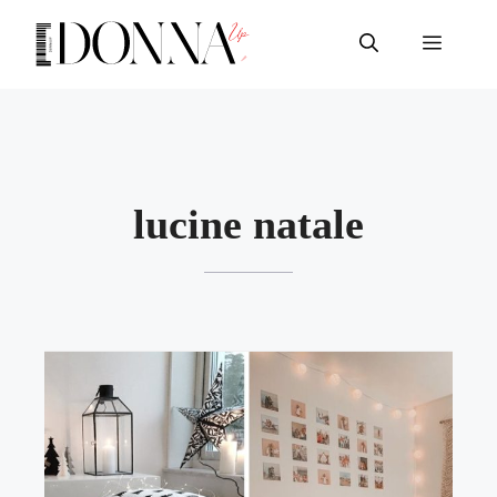
Vai
al
Menu
contenuto
lucine natale