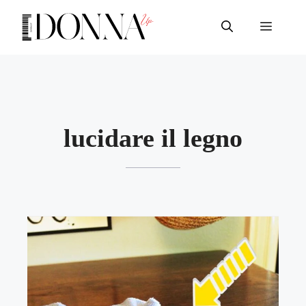
Vai
al
Menu
contenuto
lucidare il legno