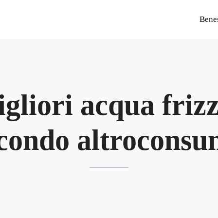
Bene
igliori acqua friz
condo altrocons