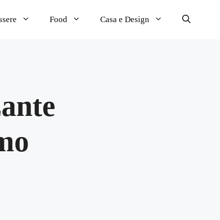
ssere
Food
Casa e Design
zante
umo