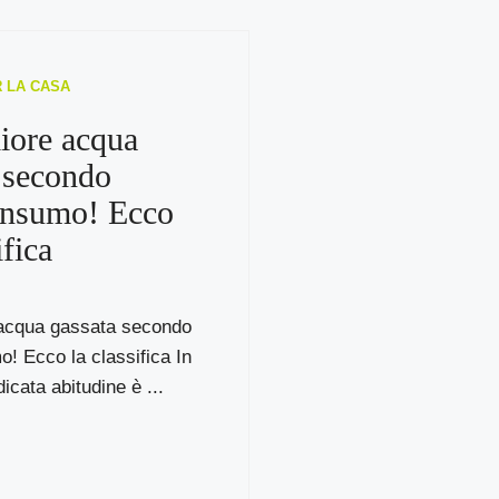
R LA CASA
iore acqua
 secondo
onsumo! Ecco
ifica
 acqua gassata secondo
! Ecco la classifica In
dicata abitudine è ...