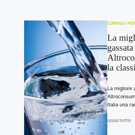
CONSIGLI PE
La migl
gassata
Altroc
la class
La migliore
Altroconsumo
Italia una ra
LEGGI TUTTO