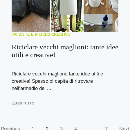
FAI DA TE E RICICLO CREATIVO
Riciclare vecchi maglioni: tante idee
utili e creative!
Riciclare vecchi maglioni: tante idee utili e
creative! Spesso ci capita di ritrovare
nell’armadio dei ...
LEGGI TUTTO
Previous
1
2
3
4
…
7
Next