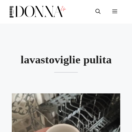
Vai
al
Menu
contenuto
lavastoviglie pulita