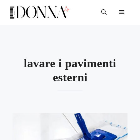
Vai
al
Menu
contenuto
lavare i pavimenti
esterni