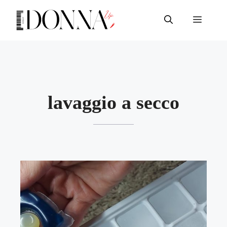
Vai
al
Menu
contenuto
lavaggio a secco