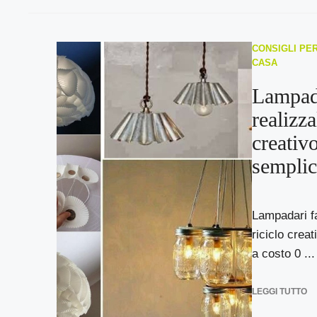
CONSIGLI PER
CASA
Lampada
realizza
creativ
semplic
Lampadari fai
riciclo creat
a costo 0 ...
LEGGI TUTTO