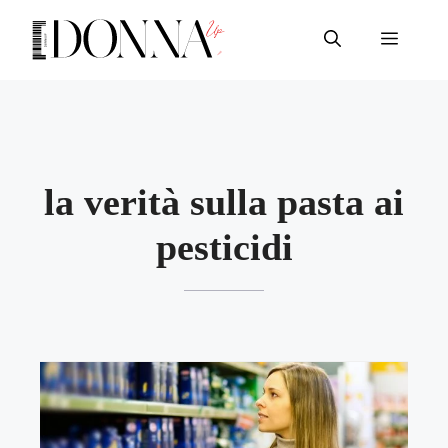
Vai
al
Menu
contenuto
la verità sulla pasta ai
pesticidi