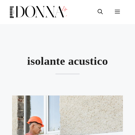
Vai
al
Menu
contenuto
isolante acustico