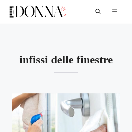
Vai
al
Menu
contenuto
infissi delle finestre