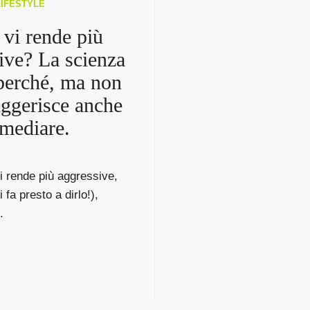
LIFESTYLE
 vi rende più
ive? La scienza
perché, ma non
uggerisce anche
mediare.
vi rende più aggressive,
 fa presto a dirlo!),
.