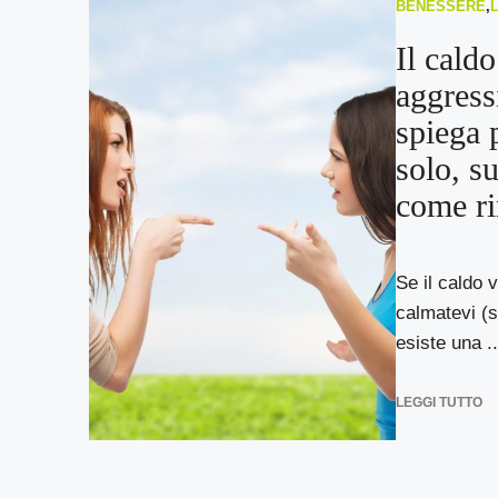
BENESSERE
,
Il caldo
aggress
spiega 
solo, s
come ri
Se il caldo 
calmatevi (si
esiste una ..
LEGGI TUTTO