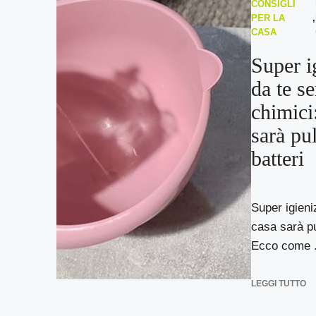
CONSIGLI
PER LA
,
CASA
Super i
da te s
chimici:
sarà pul
batteri
Super igieniz
casa sarà pu
Ecco come .
LEGGI TUTTO