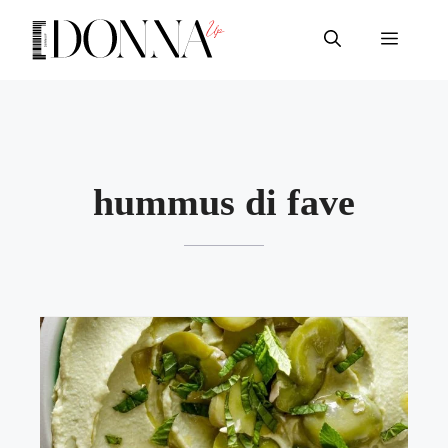
Vai
al
Menu
contenuto
hummus di fave