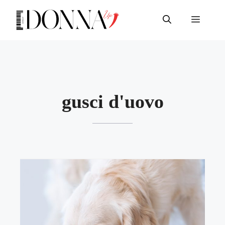
Vai
al
Menu
contenuto
gusci d'uovo