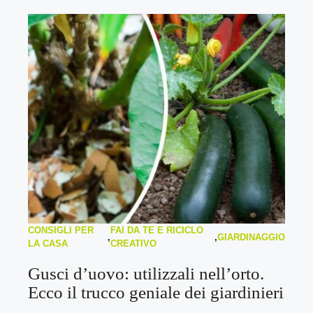
CONSIGLI PER
FAI DA TE E RICICLO
,
,
GIARDINAGGIO
LA CASA
CREATIVO
Gusci d’uovo: utilizzali nell’orto.
Ecco il trucco geniale dei giardinieri