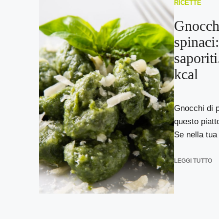
RICETTE
Gnocchi
spinaci:
saporit
kcal
Gnocchi di p
questo piatt
Se nella tua 
LEGGI TUTTO