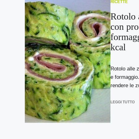
RICETTE
Rotolo 
con pro
formagg
kcal
Rotolo alle 
e formaggio.
rendere le z
LEGGI TUTTO