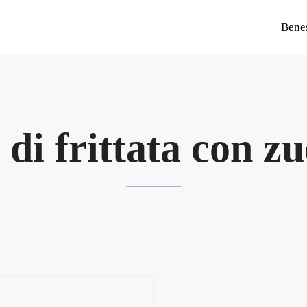
Bene
e di frittata con z