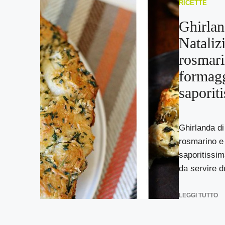
RICETTE
Ghirlan
Nataliz
rosmari
formagg
saporit
Ghirlanda di
rosmarino e
saporitissim
da servire du
LEGGI TUTTO