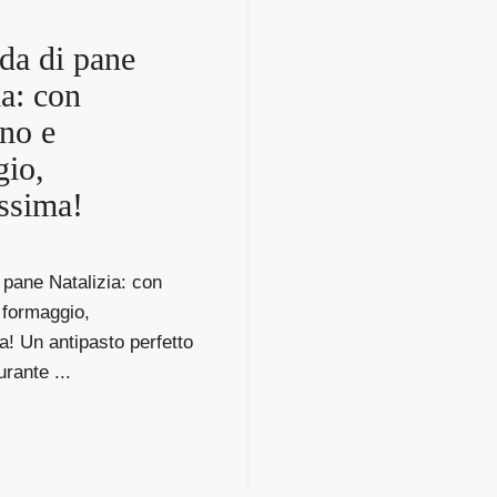
da di pane
ia: con
no e
io,
issima!
 pane Natalizia: con
 formaggio,
a! Un antipasto perfetto
rante ...