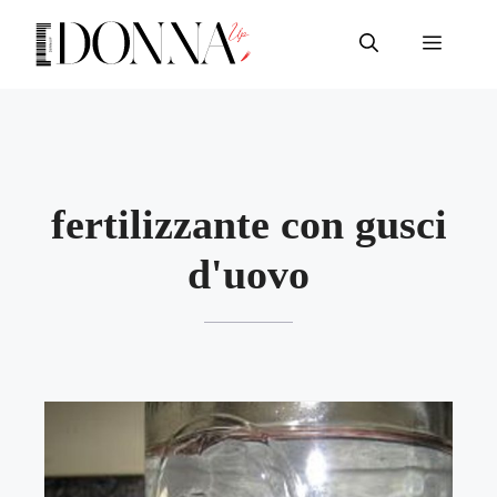
Vai
al
Menu
contenuto
fertilizzante con gusci
d'uovo