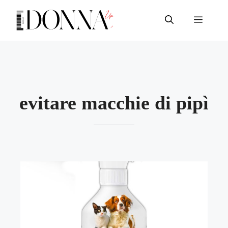
Vai
al
Menu
contenuto
evitare macchie di pipì