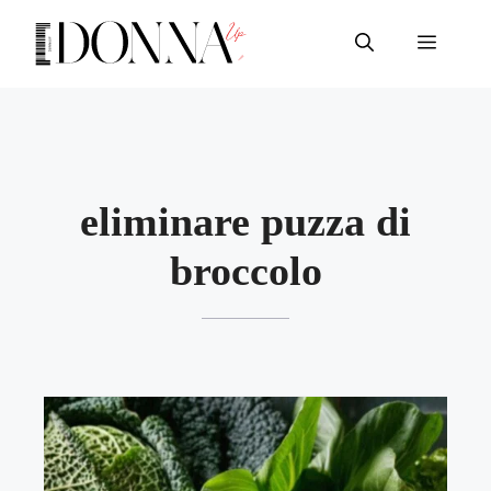
Vai
al
Menu
contenuto
eliminare puzza di
broccolo