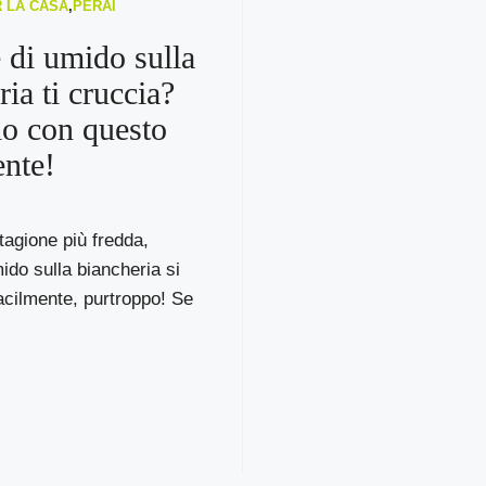
R LA CASA
,
PERAI
 di umido sulla
ia ti cruccia?
lo con questo
ente!
tagione più fredda,
mido sulla biancheria si
acilmente, purtroppo! Se