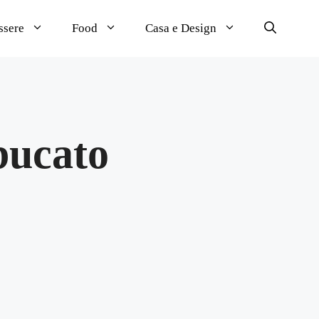
ssere
Food
Casa e Design
bucato