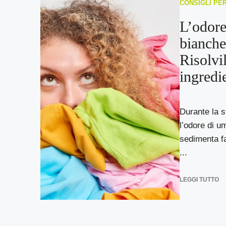
CONSIGLI PE
L’odore
biancher
Risolvi
ingredi
Durante la s
l’odore di u
sedimenta f
...
LEGGI TUTTO