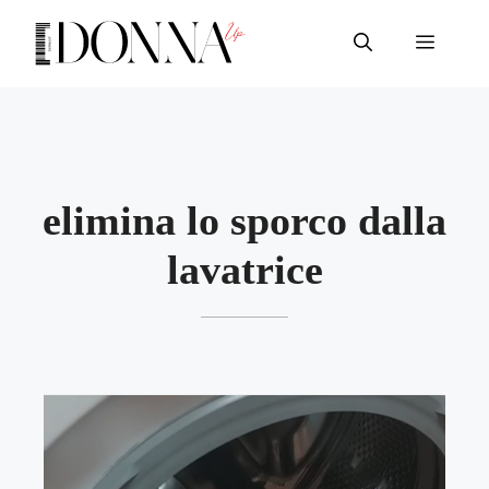
Vai
al
Menu
contenuto
elimina lo sporco dalla
lavatrice