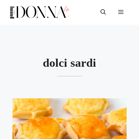
Vai
al
Menu
contenuto
dolci sardi