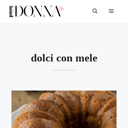
Vai
al
Menu
contenuto
dolci con mele