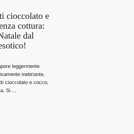
ti cioccolato e
enza cottura:
Natale dal
esotico!
pore leggermente
isamente inebriante,
tti cioccolato e cocco,
. Si ...