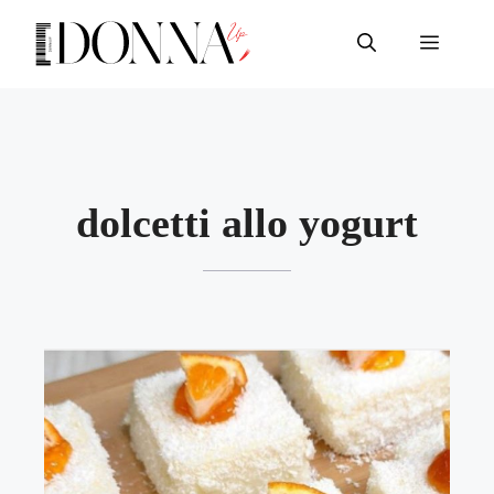
Vai
al
Menu
contenuto
dolcetti allo yogurt