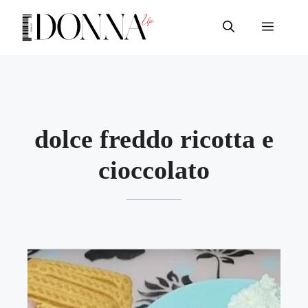
Vai
al
Menu
contenuto
dolce freddo ricotta e
cioccolato