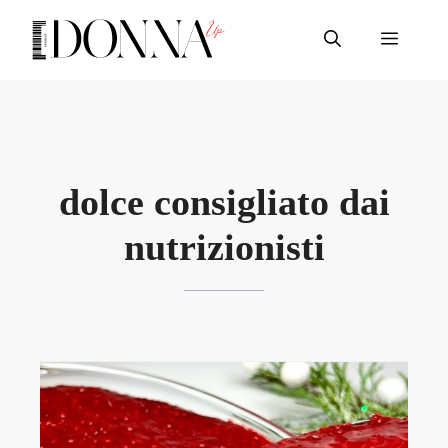
Vai
al
Menu
contenuto
dolce consigliato dai
nutrizionisti