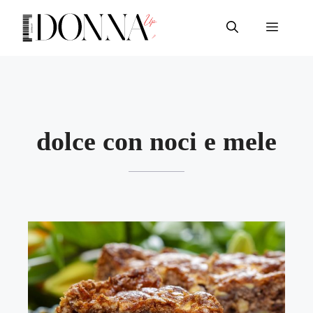
Vai
al
Menu
contenuto
dolce con noci e mele