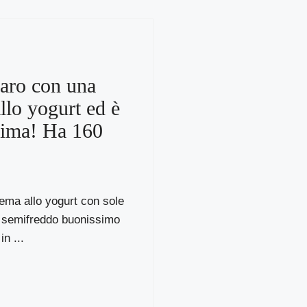
aro con una
llo yogurt ed è
sima! Ha 160
rema allo yogurt con sole
 semifreddo buonissimo
n ...