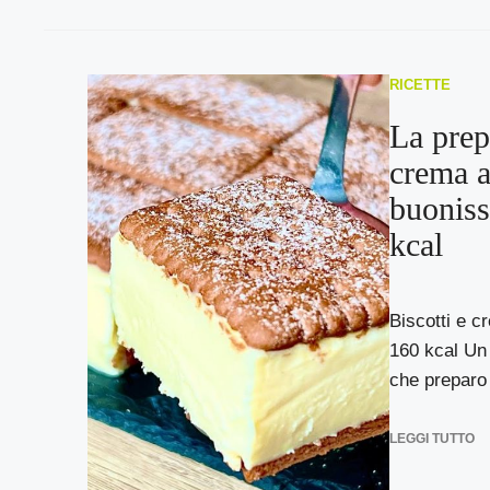
RICETTE
La prep
crema a
buonis
kcal
Biscotti e c
160 kcal Un
che preparo i
LEGGI TUTTO