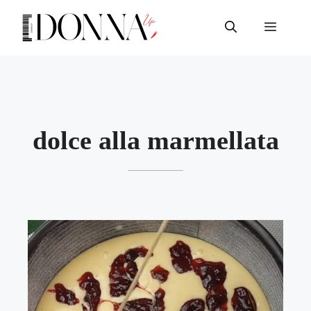
Vai
al
Menu
contenuto
dolce alla marmellata