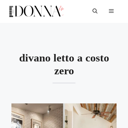
Vai
al
Menu
contenuto
divano letto a costo
zero