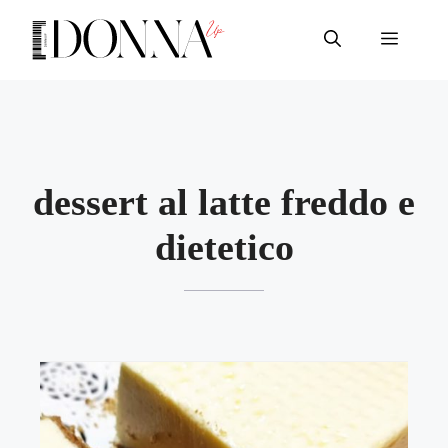
Vai
al
Menu
contenuto
dessert al latte freddo e
dietetico