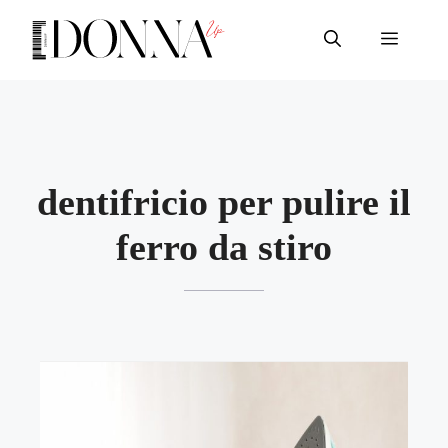
Vai
al
Menu
contenuto
dentifricio per pulire il
ferro da stiro