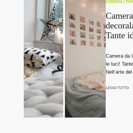
CONSIGLI PE
Camera 
decorala
Tante i
Camera da l
le luci! Tant
Nell’arte del
LEGGI TUTTO