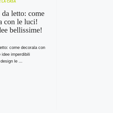
R LA CASA
da letto: come
 con le luci!
dee bellissime!
etto: come decorala con
e idee imperdibili
 design le ...