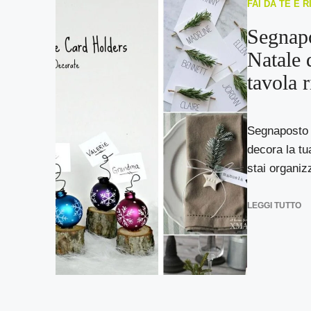
FAI DA TE E 
Segnapo
Natale 
tavola 
Segnaposto f
decora la tu
stai organizz
LEGGI TUTTO