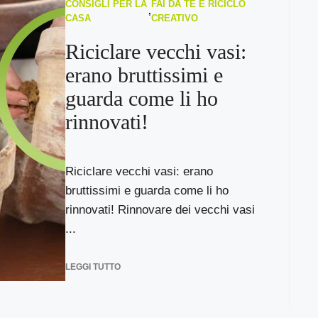
CONSIGLI PER LA
FAI DA TE E RICICLO
,
CASA
CREATIVO
Riciclare vecchi vasi:
erano bruttissimi e
guarda come li ho
rinnovati!
Riciclare vecchi vasi: erano
bruttissimi e guarda come li ho
rinnovati! Rinnovare dei vecchi vasi
...
LEGGI TUTTO