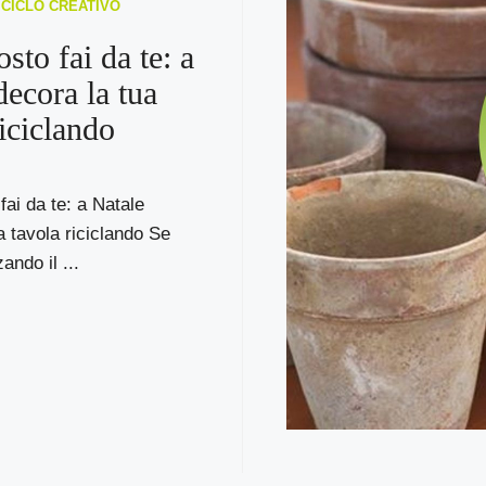
RICICLO CREATIVO
sto fai da te: a
decora la tua
riciclando
ai da te: a Natale
a tavola riciclando Se
ando il ...