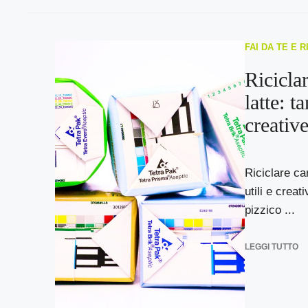
FAI DA TE E 
Riciclar
latte: ta
creativ
Riciclare car
utili e creat
pizzico ...
LEGGI TUTTO