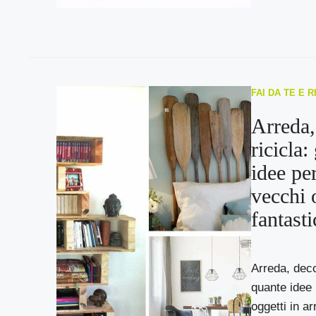
FAI DA TE E 
Arreda,
ricicla
idee pe
vecchi o
fantasti
Arreda, deco
quante idee 
oggetti in ar