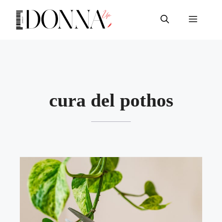
Vai
al
Menu
contenuto
cura del pothos