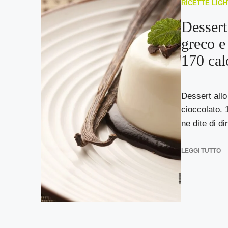
RICETTE LIGH
Dessert
greco e
170 cal
Dessert allo
cioccolato. 
ne dite di dir
LEGGI TUTTO