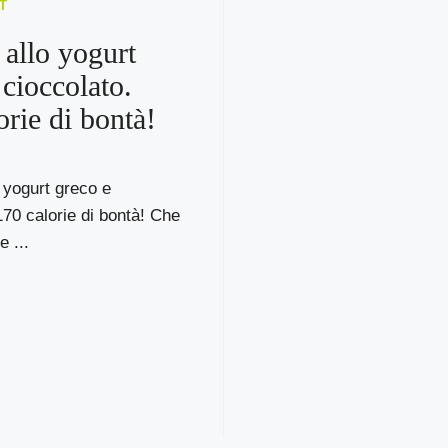
T
 allo yogurt
 cioccolato.
orie di bontà!
 yogurt greco e
170 calorie di bontà! Che
e ...