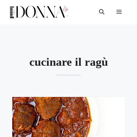
Vai
al
Menu
contenuto
cucinare il ragù