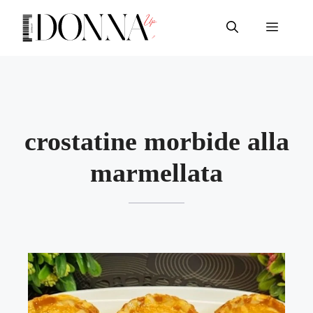
Vai
al
Menu
contenuto
crostatine morbide alla
marmellata