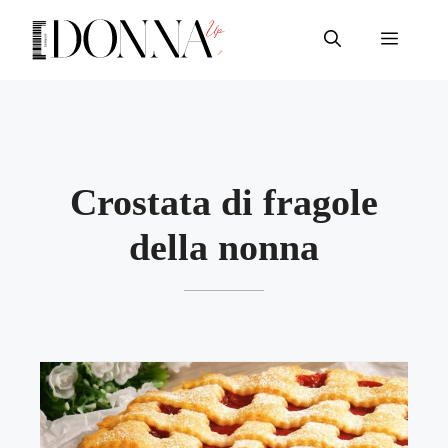
Vai
al
Menu
contenuto
Crostata di fragole
della nonna