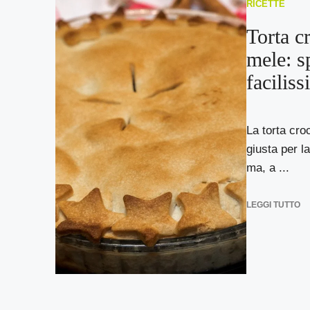
RICETTE
Torta c
mele: s
faciliss
La torta cro
giusta per l
ma, a ...
LEGGI TUTTO