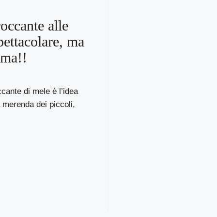
roccante alle
pettacolare, ma
ima!!
ccante di mele è l’idea
a merenda dei piccoli,