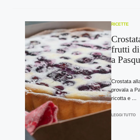
RICETTE
Crostata
frutti d
a Pasqu
Crostata alla
provala a Pa
ricotta e ...
LEGGI TUTTO