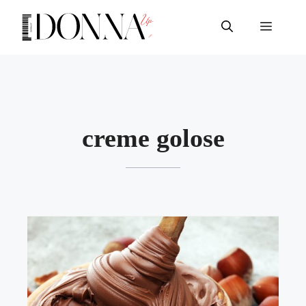
Vai
al
Menu
contenuto
creme golose