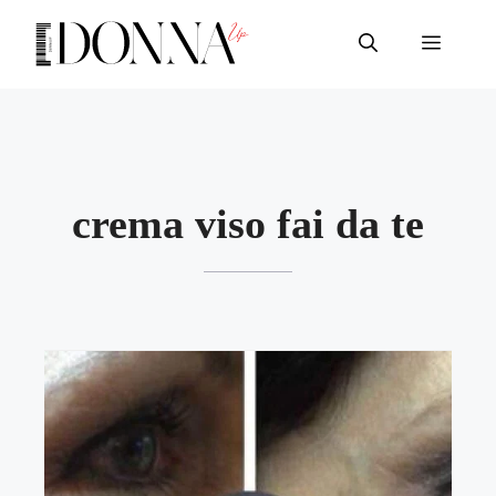
Vai
al
Menu
contenuto
crema viso fai da te